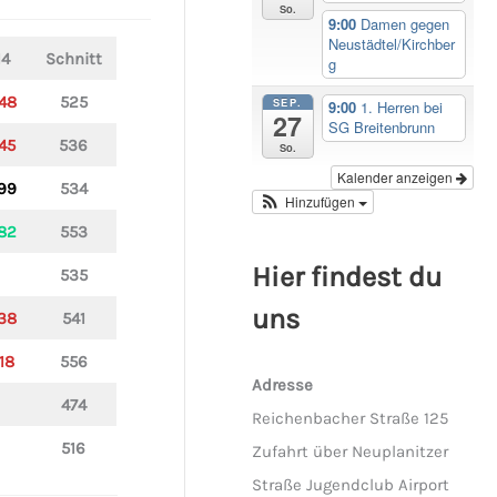
So.
9:00
Damen gegen
Neustädtel/Kirchber
14
Schnitt
g
48
525
SEP.
9:00
1. Herren bei
27
SG Breitenbrunn
45
536
So.
Kalender anzeigen
99
534
Hinzufügen
82
553
Hier findest du
535
uns
38
541
18
556
Adresse
474
Reichenbacher Straße 125
516
Zufahrt über Neuplanitzer
Straße Jugendclub Airport