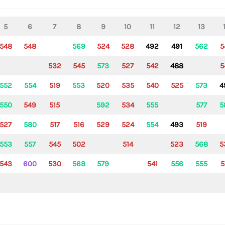
5
6
7
8
9
10
11
12
13
548
548
569
524
528
492
491
562
5
5
32
5
45
573
527
5
42
488
5
552
554
519
553
520
535
5
40
525
573
4
550
549
515
592
534
555
577
5
527
580
517
516
529
524
554
493
519
553
557
545
502
514
523
568
5
543
600
530
568
579
541
556
555
5