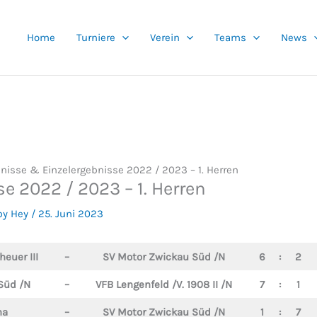
Home
Turniere
Verein
Teams
News
nisse & Einzelergebnisse 2022 / 2023 – 1. Herren
e 2022 / 2023 – 1. Herren
by Hey
/
25. Juni 2023
euer III
–
SV Motor Zwickau Süd /N
6
:
2
Süd /N
–
VFB Lengenfeld /V. 1908 II /N
7
:
1
na
–
SV Motor Zwickau Süd /N
1
:
7