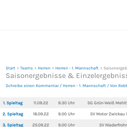
Zum
Inhalt
springen
Start
Teams
Herren
Herren - 1. Mannschaft
Saisonergeb
Saisonergebnisse & Einzelergebniss
Schreibe einen Kommentar
/
Herren - 1. Mannschaft
/ Von
Rob
1. Spieltag
11.09.22
9.30 Uhr
SG Grün-Weiß Mehlth
2. Spieltag
18.09.22
9.00 Uhr
SV Motor Zwickau 
3. Spieltag
25.09.22
9.00 Uhr
SV Niederfroh