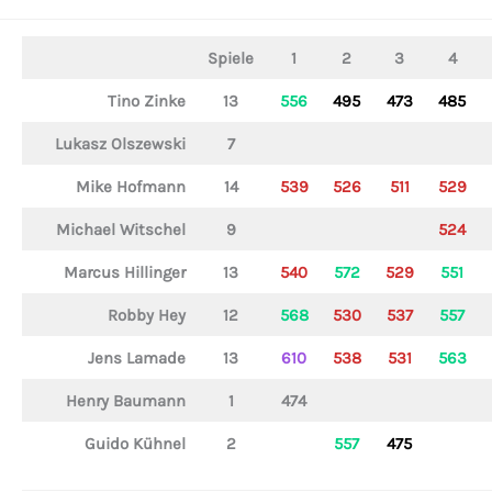
Spiele
1
2
3
4
Tino Zinke
13
556
495
473
485
Lukasz Olszewski
7
Mike Hofmann
14
539
526
511
529
Michael Witschel
9
524
Marcus Hillinger
13
540
572
529
551
Robby Hey
12
568
530
537
557
Jens Lamade
13
610
538
531
563
Henry Baumann
1
474
Guido Kühnel
2
557
475