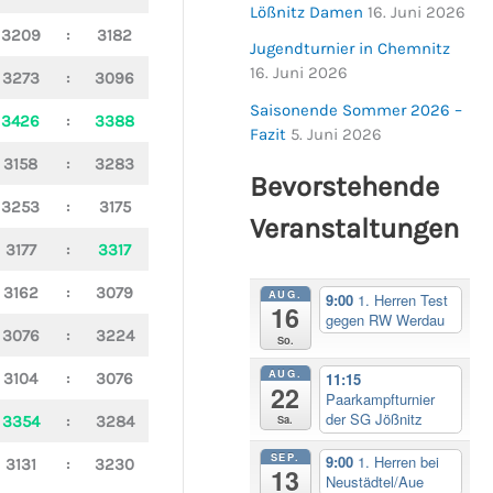
Lößnitz Damen
16. Juni 2026
3209
:
3182
Jugendturnier in Chemnitz
16. Juni 2026
3273
:
3096
Saisonende Sommer 2026 –
3426
:
3388
Fazit
5. Juni 2026
3158
:
3283
Bevorstehende
3253
:
3175
Veranstaltungen
3177
:
3317
3162
:
3079
AUG.
9:00
1. Herren Test
16
gegen RW Werdau
3076
:
3224
So.
AUG.
3104
:
3076
11:15
22
Paarkampfturnier
der SG Jößnitz
Sa.
3354
:
3284
SEP.
9:00
1. Herren bei
3131
:
3230
13
Neustädtel/Aue