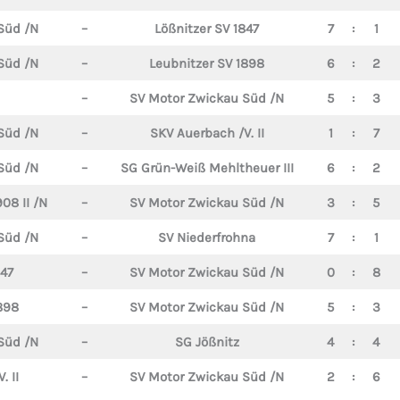
Süd /N
–
Lößnitzer SV 1847
7
:
1
Süd /N
–
Leubnitzer SV 1898
6
:
2
–
SV Motor Zwickau Süd /N
5
:
3
Süd /N
–
SKV Auerbach /V. II
1
:
7
Süd /N
–
SG Grün-Weiß Mehltheuer III
6
:
2
08 II /N
–
SV Motor Zwickau Süd /N
3
:
5
Süd /N
–
SV Niederfrohna
7
:
1
847
–
SV Motor Zwickau Süd /N
0
:
8
898
–
SV Motor Zwickau Süd /N
5
:
3
Süd /N
–
SG Jößnitz
4
:
4
. II
–
SV Motor Zwickau Süd /N
2
:
6