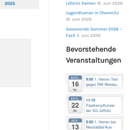
Lößnitz Damen
16. Juni 2026
2025
Jugendturnier in Chemnitz
16. Juni 2026
Saisonende Sommer 2026 –
Fazit
5. Juni 2026
Bevorstehende
Veranstaltungen
AUG.
9:00
1. Herren Test
16
gegen RW Werdau
So.
AUG.
11:15
22
Paarkampfturnier
der SG Jößnitz
Sa.
SEP.
9:00
1. Herren bei
13
Neustädtel/Aue