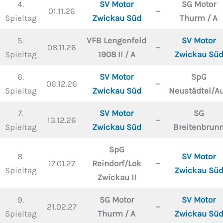
4.
SV Motor
SG Motor
01.11.26
–
Spieltag
Zwickau Süd
Thurm / A
5.
VFB Lengenfeld
SV Motor
08.11.26
–
Spieltag
1908 II / A
Zwickau Sü
6.
SV Motor
SpG
06.12.26
–
Spieltag
Zwickau Süd
Neustädtel/A
7.
SV Motor
SG
13.12.26
–
Spieltag
Zwickau Süd
Breitenbrun
SpG
8.
SV Motor
17.01.27
Reindorf/Lok
–
Spieltag
Zwickau Sü
Zwickau II
9.
SG Motor
SV Motor
21.02.27
–
Spieltag
Thurm / A
Zwickau Sü