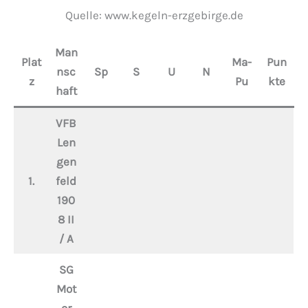
Quelle: www.kegeln-erzgebirge.de
Man
Plat
Ma-
Pun
nsc
Sp
S
U
N
z
Pu
kte
haft
VFB
Len
gen
1.
feld
190
8 II
/ A
SG
Mot