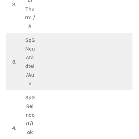
or
2.
Thu
rm /
A
SpG
Neu
stä
3.
dtel
/Au
e
SpG
Rei
ndo
rf/L
4.
ok