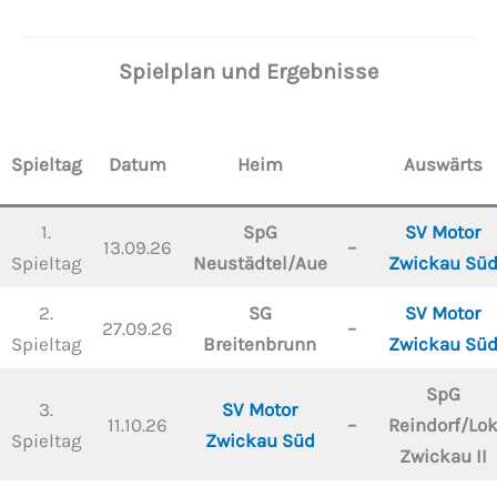
Spielplan und Ergebnisse
Spieltag
Datum
Heim
Auswärts
1.
SpG
SV Motor
13.09.26
–
Spieltag
Neustädtel/Aue
Zwickau Sü
2.
SG
SV Motor
27.09.26
–
Spieltag
Breitenbrunn
Zwickau Sü
SpG
3.
SV Motor
11.10.26
–
Reindorf/Lo
Spieltag
Zwickau Süd
Zwickau II