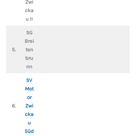
Zwi
cka
u II
SG
Brei
5.
ten
bru
nn
SV
Mot
or
6.
Zwi
cka
u
Süd