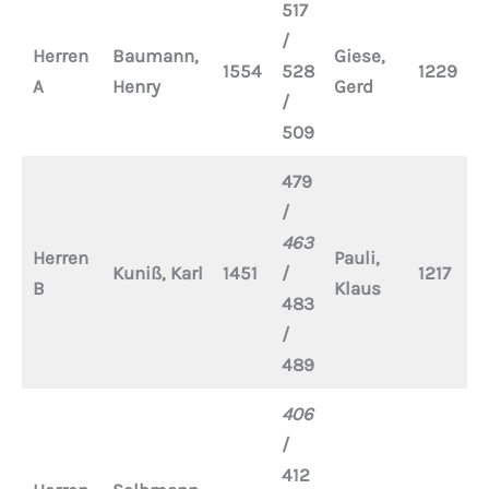
517
/
Herren
Baumann,
Giese,
C
1554
528
1229
A
Henry
Gerd
F
/
509
479
/
463
Herren
Pauli,
A
Kuniß, Karl
1451
/
1217
B
Klaus
G
483
/
489
406
/
412