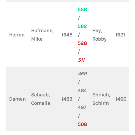
558
/
562
Hofmann,
Hey,
H
Herren
1648
/
1621
Mike
Robby
M
528
/
511
469
/
484
Schaub,
Ehrlich,
Damen
1489
/
1460
–
Cornelia
Schirin
497
/
508