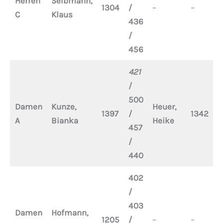
Herren
Selbmann,
1304
/
–
–
–
C
Klaus
436
/
456
421
/
500
Damen
Kunze,
Heuer,
V
1397
/
1342
A
Bianka
Heike
B
457
/
440
402
/
403
Damen
Hofmann,
1205
/
–
–
–