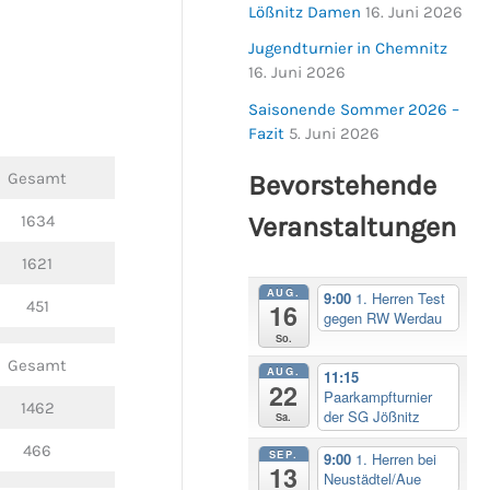
Lößnitz Damen
16. Juni 2026
Jugendturnier in Chemnitz
16. Juni 2026
Saisonende Sommer 2026 –
Fazit
5. Juni 2026
Gesamt
Bevorstehende
1634
Veranstaltungen
1621
AUG.
9:00
1. Herren Test
451
16
gegen RW Werdau
So.
Gesamt
AUG.
11:15
22
Paarkampfturnier
1462
der SG Jößnitz
Sa.
466
SEP.
9:00
1. Herren bei
13
Neustädtel/Aue