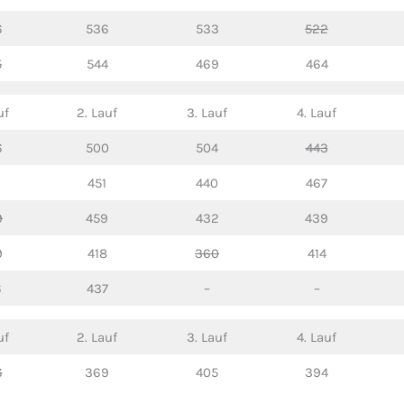
6
536
533
522
5
544
469
464
uf
2. Lauf
3. Lauf
4. Lauf
6
500
504
443
451
440
467
9
459
432
439
9
418
360
414
6
437
–
–
uf
2. Lauf
3. Lauf
4. Lauf
6
369
405
394