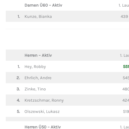
Damen Ü60 – Aktiv
1. Lau
1.
Kunze, Bianka
439
Herren
– Aktiv
1. La
1.
Hey, Robby
551
2.
Ehrlich, Andre
54
3.
Zinke, Tino
48
4.
Kretzschmar, Ronny
42
5.
Olszewski, Lukasz
51
Herren Ü50
– Aktiv
1. La