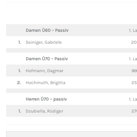
Damen Ü60 – Passiv
1. L
1.
Seiniger, Gabriele
20
Damen Ü70 – Passiv
1. L
1.
Hofmann, Dagmar
30
2.
Hochmuth, Brigitta
25
Herren Ü70 – passiv
1. L
1.
Dzubiella, Rüdiger
27