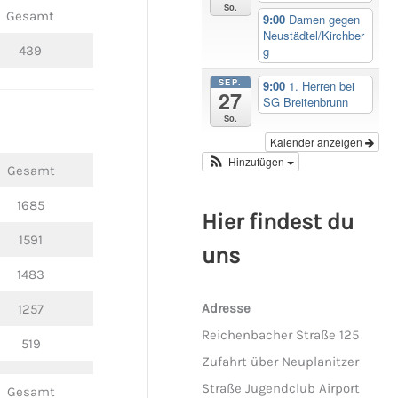
So.
Gesamt
9:00
Damen gegen
Neustädtel/Kirchber
g
439
SEP.
9:00
1. Herren bei
27
SG Breitenbrunn
So.
Kalender anzeigen
Hinzufügen
Gesamt
1685
Hier findest du
1591
uns
1483
Adresse
1257
Reichenbacher Straße 125
519
Zufahrt über Neuplanitzer
Straße Jugendclub Airport
Gesamt