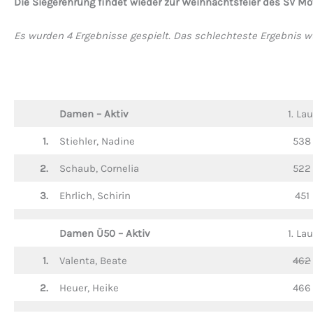
Die Siegerehrung findet wieder zur Weihnachtsfeier des SV Mo
Es wurden 4 Ergebnisse gespielt. Das schlechteste Ergebnis w
Damen – Aktiv
1. Lau
1.
Stiehler, Nadine
538
2.
Schaub, Cornelia
522
3.
Ehrlich, Schirin
451
Damen Ü50
– Aktiv
1. Lau
1.
Valenta, Beate
462
2.
Heuer, Heike
466