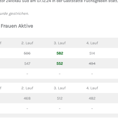
tor Zwickau Süd am 07.12.24 in der Gaststätte Fuchsgraben statt.
urde gestrichen.
Frauen Aktive
f
2. Lauf
3. Lauf
4. Lauf
506
582
514
547
552
494
–
–
–
f
2. Lauf
3. Lauf
4. Lauf
468
512
482
–
–
–