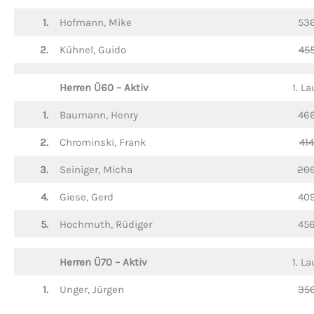
1.
Hofmann, Mike
53
2.
Kühnel, Guido
45
Herren Ü60 – Aktiv
1. La
1.
Baumann, Henry
46
2.
Chrominski, Frank
414
3.
Seiniger, Micha
20
4.
Giese, Gerd
40
5.
Hochmuth, Rüdiger
45
Herren Ü70 – Aktiv
1. La
1.
Unger, Jürgen
35