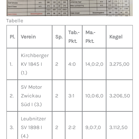
Tabelle
Tab.-
Ma.-
Pl.
Verein
Sp.
Kegel
Pkt.
Pkt.
Kirchberger
1.
KV 1845 I
2
4:0
14,0:2,0
3.275,00
(1.)
SV Motor
2.
Zwickau
2
3:1
10,0:6,0
3.206,50
Süd I (3.)
Leubnitzer
3.
SV 1898 I
2
2:2
9,0:7,0
3.112,50
(4.)