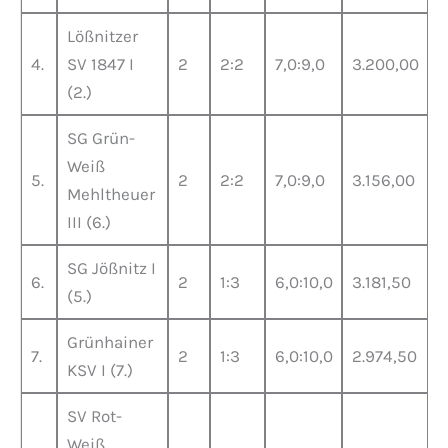
Lößnitzer
4.
SV 1847 I
2
2:2
7,0:9,0
3.200,00
(2.)
SG Grün-
Weiß
5.
2
2:2
7,0:9,0
3.156,00
Mehltheuer
III (6.)
SG Jößnitz I
6.
2
1:3
6,0:10,0
3.181,50
(5.)
Grünhainer
7.
2
1:3
6,0:10,0
2.974,50
KSV I (7.)
SV Rot-
Weiß