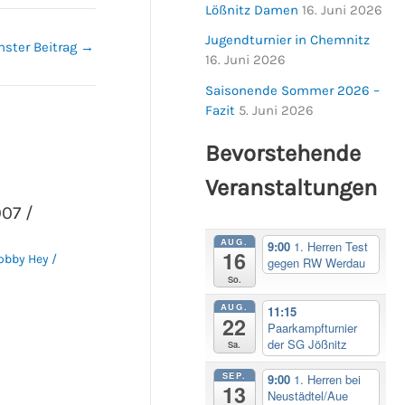
Lößnitz Damen
16. Juni 2026
Jugendturnier in Chemnitz
hster Beitrag
→
16. Juni 2026
Saisonende Sommer 2026 –
Fazit
5. Juni 2026
Bevorstehende
Veranstaltungen
07 /
AUG.
9:00
1. Herren Test
16
obby Hey
/
gegen RW Werdau
So.
AUG.
11:15
22
Paarkampfturnier
der SG Jößnitz
Sa.
SEP.
9:00
1. Herren bei
13
Neustädtel/Aue