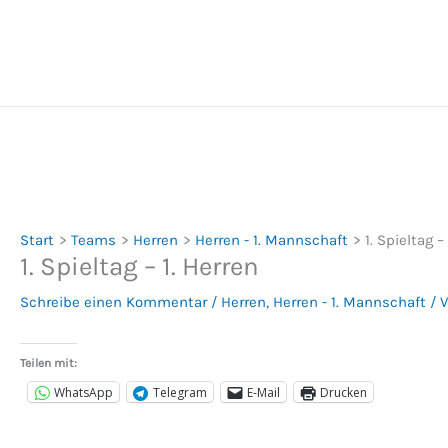
Zum
Inhalt
springen
Start
Teams
Herren
Herren - 1. Mannschaft
1. Spieltag –
1. Spieltag – 1. Herren
Schreibe einen Kommentar
/
Herren
,
Herren - 1. Mannschaft
/ 
Teilen mit:
WhatsApp
Telegram
E-Mail
Drucken