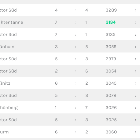
tor Süd
4
:
4
3289
:
chtentanne
7
:
1
3134
:
tor Süd
7
:
1
3135
:
ünhain
3
:
5
3059
:
tor Süd
5
:
3
2979
:
tor Süd
2
:
6
3054
:
ßnitz
6
:
2
3040
:
tor Süd
5
:
3
3078
:
hönberg
1
:
7
3026
:
tor Süd
5
:
3
3025
:
hurm
6
:
2
3060
: