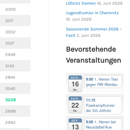
Lößnitz Damen
16. Juni 2026
3300
Jugendturnier in Chemnitz
16. Juni 2026
3011
Saisonende Sommer 2026 –
3002
Fazit
5. Juni 2026
3107
Bevorstehende
2949
Veranstaltungen
3143
2844
AUG.
9:00
1. Herren Test
16
gegen RW Werdau
3040
So.
AUG.
3228
11:15
22
Paarkampfturnier
der SG Jößnitz
Sa.
2998
SEP.
9:00
1. Herren bei
2992
13
Neustädtel/Aue