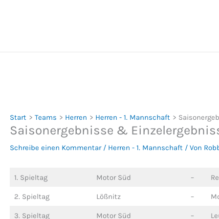
Zum
Inhalt
springen
Start
Teams
Herren
Herren - 1. Mannschaft
Saisonergeb
Saisonergebnisse & Einzelergebniss
Schreibe einen Kommentar
/
Herren - 1. Mannschaft
/ Von
Rob
1. Spieltag
Motor Süd
–
Re
2. Spieltag
Lößnitz
–
Mo
3. Spieltag
Motor Süd
–
Le