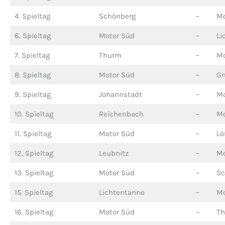
4. Spieltag
Schönberg
–
Mo
6. Spieltag
Motor Süd
–
Li
7. Spieltag
Thurm
–
Mo
8. Spieltag
Motor Süd
–
Gr
9. Spieltag
Johannstadt
–
Mo
10. Spieltag
Reichenbach
–
Mo
11. Spieltag
Motor Süd
–
Lö
12. Spieltag
Leubnitz
–
Mo
13. Spieltag
Motor Süd
–
Sc
15. Spieltag
Lichtentanne
–
Mo
16. Spieltag
Motor Süd
–
T