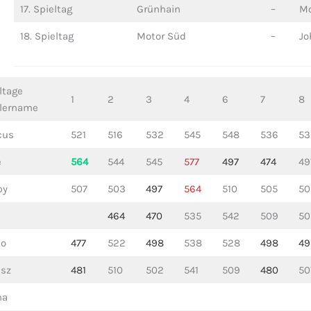
17. Spieltag
Grünhain
–
Mo
18. Spieltag
Motor Süd
–
Jo
ltage
1
2
3
4
6
7
8
lername
cus
521
516
532
545
548
536
53
e
564
544
545
577
497
474
49
by
507
503
497
564
510
505
50
464
470
535
542
509
50
do
477
522
498
538
528
498
49
sz
481
510
502
541
509
480
50
ha