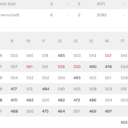
tor Süd
3
:
5
3071
:
hannstadt
6
:
2
3082
:
9
10
11
12
13
15
16
17
9
503
545
518
495
503
543
557
545
7
507
561
541
559
550
490
478
534
9
504
532
502
500
495
505
521
526
9
477
513
484
540
505
508
503
516
8
470
492
520
482
472
486
504
503
7
488
500
475
464
501
466
497
455