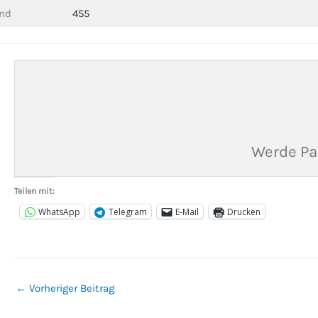
nd
455
Werde Pa
Teilen mit:
WhatsApp
Telegram
E-Mail
Drucken
←
Vorheriger Beitrag