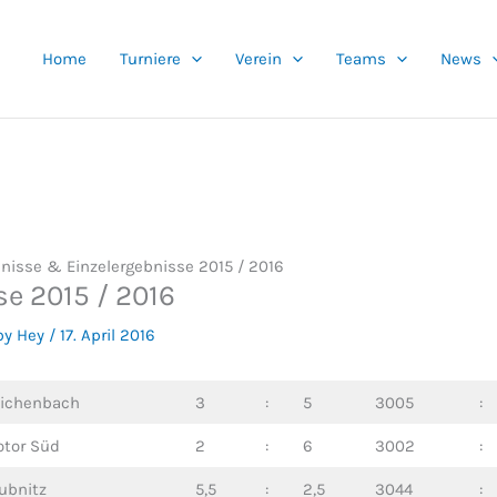
Home
Turniere
Verein
Teams
News
nisse & Einzelergebnisse 2015 / 2016
e 2015 / 2016
by Hey
/
17. April 2016
ichenbach
3
:
5
3005
:
tor Süd
2
:
6
3002
:
ubnitz
5,5
:
2,5
3044
: