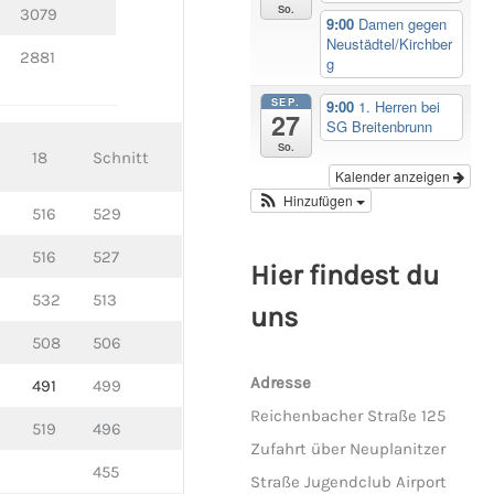
So.
3079
9:00
Damen gegen
Neustädtel/Kirchber
2881
g
SEP.
9:00
1. Herren bei
27
SG Breitenbrunn
So.
18
Schnitt
Kalender anzeigen
Hinzufügen
516
529
516
527
Hier findest du
532
513
uns
508
506
Adresse
491
499
Reichenbacher Straße 125
519
496
Zufahrt über Neuplanitzer
455
Straße Jugendclub Airport