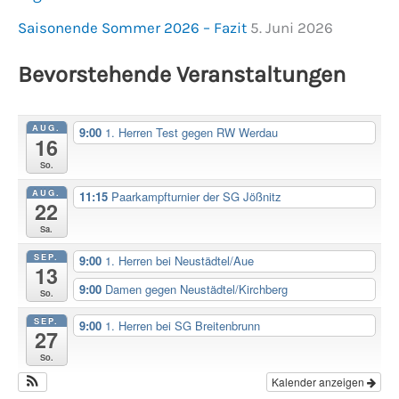
Saisonende Sommer 2026 – Fazit
5. Juni 2026
Bevorstehende Veranstaltungen
AUG.
9:00
1. Herren Test gegen RW Werdau
16
So.
AUG.
11:15
Paarkampfturnier der SG Jößnitz
22
Sa.
SEP.
9:00
1. Herren bei Neustädtel/Aue
13
9:00
Damen gegen Neustädtel/Kirchberg
So.
SEP.
9:00
1. Herren bei SG Breitenbrunn
27
So.
Kalender anzeigen