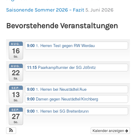
Saisonende Sommer 2026 – Fazit
5. Juni 2026
Bevorstehende Veranstaltungen
AUG.
9:00
1. Herren Test gegen RW Werdau
16
So.
AUG.
11:15
Paarkampfturnier der SG Jößnitz
22
Sa.
SEP.
9:00
1. Herren bei Neustädtel/Aue
13
9:00
Damen gegen Neustädtel/Kirchberg
So.
SEP.
9:00
1. Herren bei SG Breitenbrunn
27
So.
Kalender anzeigen