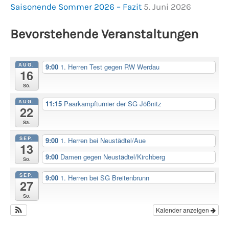
Saisonende Sommer 2026 – Fazit
5. Juni 2026
Bevorstehende Veranstaltungen
AUG.
9:00
1. Herren Test gegen RW Werdau
16
So.
AUG.
11:15
Paarkampfturnier der SG Jößnitz
22
Sa.
SEP.
9:00
1. Herren bei Neustädtel/Aue
13
9:00
Damen gegen Neustädtel/Kirchberg
So.
SEP.
9:00
1. Herren bei SG Breitenbrunn
27
So.
Kalender anzeigen