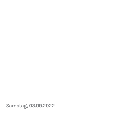
Das Ende naht…die Reinigungskräfte rücken an
Samstag, 03.09.2022