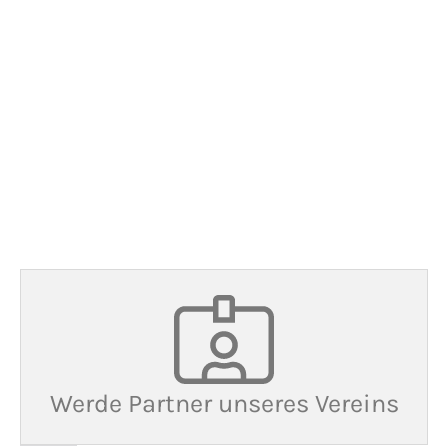
v.l.n.r. Architekt Sven Stöber, Zeichnerin Ute
Fiedler und vom Kreissportbund Grit Nürnberge
Werde Partner unseres Vereins