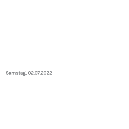
Die Elektroinstallation wird derzeit erneuert…
Samstag, 02.07.2022