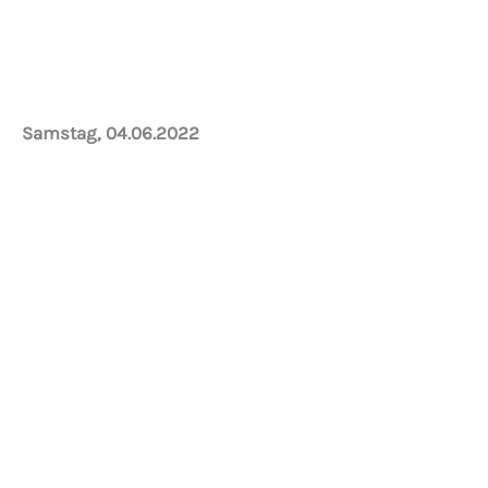
Abbau Holzwand zur Küche beginnt…
Samstag, 04.06.2022
Mike spitzt den Durchbruch für das Abwasser =