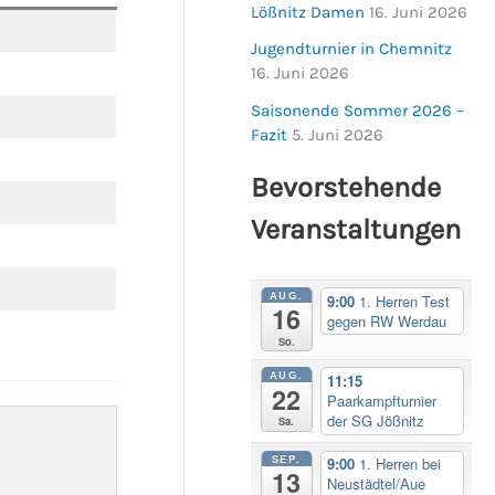
Lößnitz Damen
16. Juni 2026
Jugendturnier in Chemnitz
16. Juni 2026
Saisonende Sommer 2026 –
Fazit
5. Juni 2026
Bevorstehende
Veranstaltungen
AUG.
9:00
1. Herren Test
16
gegen RW Werdau
So.
AUG.
11:15
22
Paarkampfturnier
der SG Jößnitz
Sa.
SEP.
9:00
1. Herren bei
13
Neustädtel/Aue