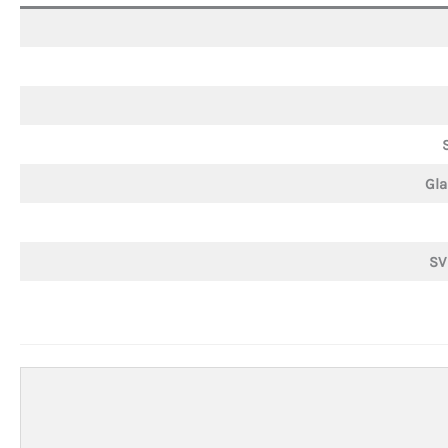
Gla
SV