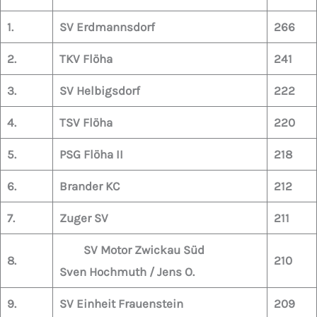
1.
SV Erdmannsdorf
266
2.
TKV Flöha
241
3.
SV Helbigsdorf
222
4.
TSV Flöha
220
5.
PSG Flöha II
218
6.
Brander KC
212
7.
Zuger SV
211
SV Motor Zwickau Süd
8.
210
Sven Hochmuth / Jens O.
9.
SV Einheit Frauenstein
209