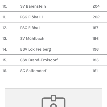
10.
SV Bärenstein
204
11.
PSG Flöha III
202
12.
PSG Flöha I
197
13.
SV Mühlbach
196
14.
ESV Lok Freiberg
196
15.
SSV Brand-Erbisdorf
195
16.
SG Seifersdorf
161