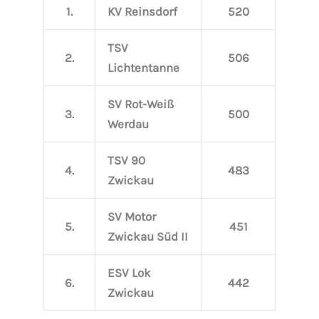
1.
KV Reinsdorf
520
TSV
2.
506
Lichtentanne
SV Rot-Weiß
3.
500
Werdau
TSV 90
4.
483
Zwickau
SV Motor
5.
451
Zwickau Süd II
ESV Lok
6.
442
Zwickau