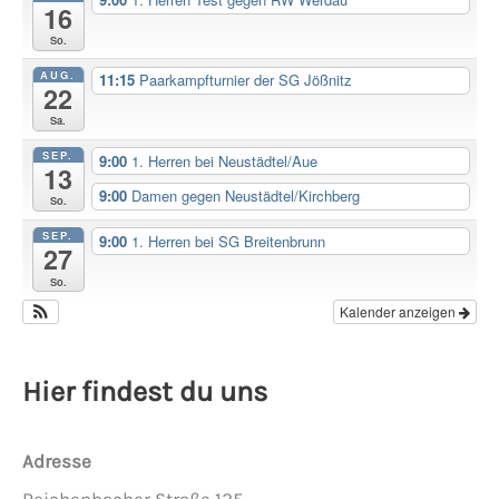
16
So.
AUG.
11:15
Paarkampfturnier der SG Jößnitz
22
Sa.
SEP.
9:00
1. Herren bei Neustädtel/Aue
13
9:00
Damen gegen Neustädtel/Kirchberg
So.
SEP.
9:00
1. Herren bei SG Breitenbrunn
27
So.
Kalender anzeigen
Hier findest du uns
Adresse
Reichenbacher Straße 125