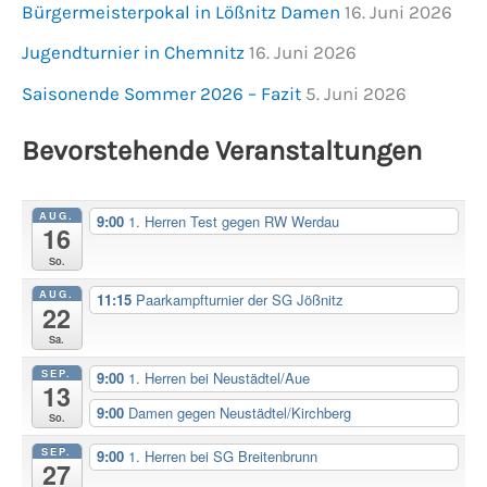
Bürgermeisterpokal in Lößnitz Damen
16. Juni 2026
Jugendturnier in Chemnitz
16. Juni 2026
Saisonende Sommer 2026 – Fazit
5. Juni 2026
Bevorstehende Veranstaltungen
AUG.
9:00
1. Herren Test gegen RW Werdau
16
So.
AUG.
11:15
Paarkampfturnier der SG Jößnitz
22
Sa.
SEP.
9:00
1. Herren bei Neustädtel/Aue
13
9:00
Damen gegen Neustädtel/Kirchberg
So.
SEP.
9:00
1. Herren bei SG Breitenbrunn
27