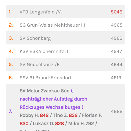
1.
VFB Lengenfeld /V.
5049
2.
SG Grün-Weiss Mehltheuer III
4965
3.
SV Schönberg
4963
4.
KSV ESKA Chemnitz II
4947
5.
SV Neuoelsnitz /E.
4944
6.
SSV 91 Brand-Erbisdorf
4919
SV Motor Zwickau Süd
(
nachträglicher Aufstieg durch
Rückzuges Wechselburges )
7.
4888
Robby H.
842
/ Tino Z.
832
/ Florian F.
830
/ Lukasz O.
828
/ Mike H. 792 /