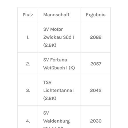
Platz
Mannschaft
Ergebnis
SV Motor
1.
Zwickau Süd I
2082
(2.BK)
SV Fortuna
2.
2057
Weißbach I (K)
TSV
3.
Lichtentanne I
2042
(2.BK)
SV
4.
Waldenburg
2030