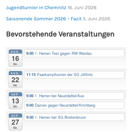
Jugendturnier in Chemnitz
16. Juni 2026
Saisonende Sommer 2026 – Fazit
5. Juni 2026
Bevorstehende Veranstaltungen
AUG.
9:00
1. Herren Test gegen RW Werdau
16
So.
AUG.
11:15
Paarkampfturnier der SG Jößnitz
22
Sa.
SEP.
9:00
1. Herren bei Neustädtel/Aue
13
9:00
Damen gegen Neustädtel/Kirchberg
So.
SEP.
9:00
1. Herren bei SG Breitenbrunn
27
So.