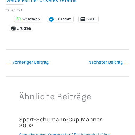
Werde Partner unseres Vereins
Teilen mit:
WhatsApp
Telegram
E-Mail
Drucken
←
Vorheriger Beitrag
Nächster Beitrag
→
Ähnliche Beiträge
Sport-Schumann-Cup Männer
2002
Schreibe einen Kommentar
/
Bezirkspokal
/ Von