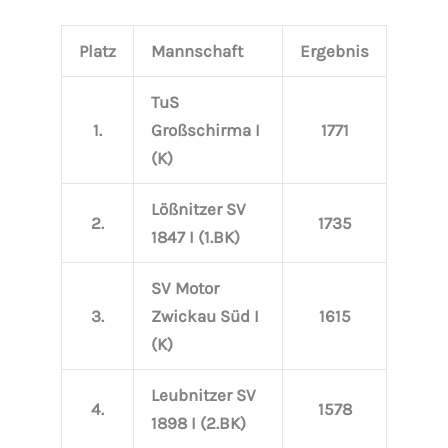
Platz
Mannschaft
Ergebnis
TuS
1.
Großschirma I
1771
(K)
Lößnitzer SV
2.
1735
1847 I (1.BK)
SV Motor
3.
Zwickau Süd I
1615
(K)
Leubnitzer SV
4.
1578
1898 I (2.BK)