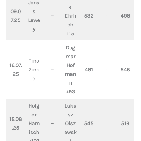
Jona
e
09.0
s
–
Ehrli
532
:
498
7.25
Lewe
ch
y
+15
Dag
mar
Tino
16.07.
Hof
Zink
–
481
:
545
25
man
e
n
+93
Holg
Luka
er
sz
18.08
Harn
–
Olsz
545
:
516
.25
isch
ewsk