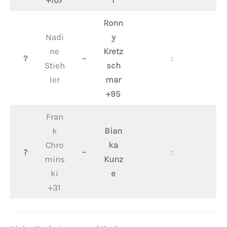
+107
i
Ronn
Nadi
y
ne
Kretz
?
–
:
Stieh
sch
ler
mar
+95
Fran
k
Bian
Chro
ka
?
–
:
mins
Kunz
ki
e
+31