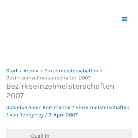
Zum
Inhalt
springen
Start
Archiv
Einzelmeisterschaften
Bezírkseinzelmeisterschaften 2007
Bezírkseinzelmeisterschaften
2007
Schreibe einen Kommentar
/
Einzelmeisterschaften
/ Von
Robby Hey
/
3. April 2007
Quali in