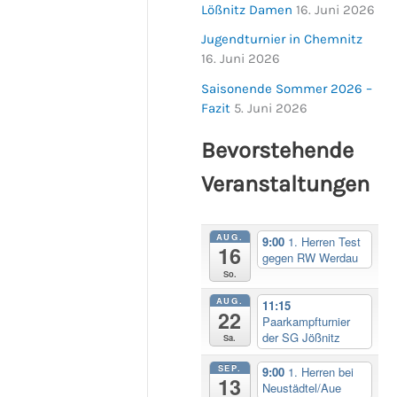
Lößnitz Damen
16. Juni 2026
Jugendturnier in Chemnitz
16. Juni 2026
Saisonende Sommer 2026 –
Fazit
5. Juni 2026
Bevorstehende
Veranstaltungen
AUG.
9:00
1. Herren Test
16
gegen RW Werdau
So.
AUG.
11:15
22
Paarkampfturnier
der SG Jößnitz
Sa.
SEP.
9:00
1. Herren bei
13
Neustädtel/Aue