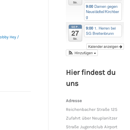
So.
9:00
Damen gegen
Neustädtel/Kirchber
g
SEP.
9:00
1. Herren bei
27
SG Breitenbrunn
obby Hey
/
So.
Kalender anzeigen
Hinzufügen
Hier findest du
uns
Adresse
Reichenbacher Straße 125
Zufahrt über Neuplanitzer
Straße Jugendclub Airport