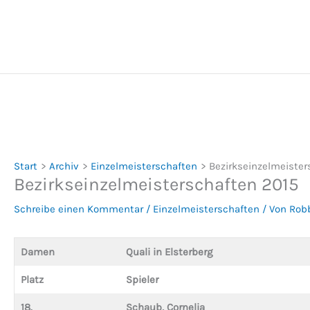
Zum
Inhalt
springen
Start
Archiv
Einzelmeisterschaften
Bezirkseinzelmeister
Bezirkseinzelmeisterschaften 2015
Schreibe einen Kommentar
/
Einzelmeisterschaften
/ Von
Rob
Damen
Quali in Elsterberg
Platz
Spieler
18.
Schaub, Cornelia