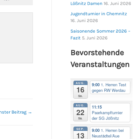
Lößnitz Damen
16. Juni 2026
Jugendturnier in Chemnitz
16. Juni 2026
Saisonende Sommer 2026 –
Fazit
5. Juni 2026
Bevorstehende
Veranstaltungen
AUG.
9:00
1. Herren Test
16
gegen RW Werdau
So.
AUG.
11:15
22
hster Beitrag
→
Paarkampfturnier
der SG Jößnitz
Sa.
SEP.
9:00
1. Herren bei
13
Neustädtel/Aue