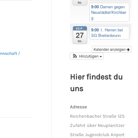
So.
9:00
Damen gegen
Neustädtel/Kirchber
g
SEP.
9:00
1. Herren bei
27
SG Breitenbrunn
So.
Kalender anzeigen
annschaft
/
Hinzufügen
Hier findest du
uns
Adresse
Reichenbacher Straße 125
Zufahrt über Neuplanitzer
Straße Jugendclub Airport