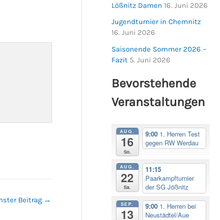
Lößnitz Damen
16. Juni 2026
Jugendturnier in Chemnitz
16. Juni 2026
Saisonende Sommer 2026 –
Fazit
5. Juni 2026
Bevorstehende
Veranstaltungen
AUG.
9:00
1. Herren Test
16
gegen RW Werdau
So.
AUG.
11:15
22
Paarkampfturnier
der SG Jößnitz
Sa.
hster Beitrag
→
SEP.
9:00
1. Herren bei
13
Neustädtel/Aue