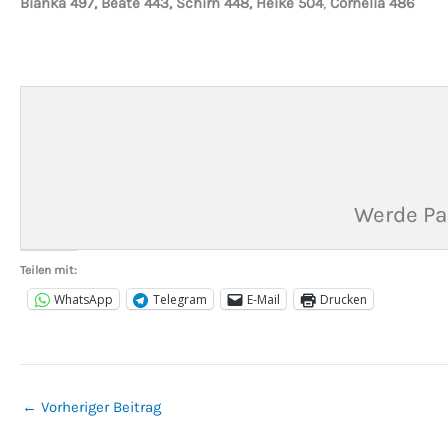
Bianka 497, Beate 443, Schirn 448, Heike 504
,
Cornelia 486
Werde Pa
Teilen mit:
WhatsApp
Telegram
E-Mail
Drucken
←
Vorheriger Beitrag