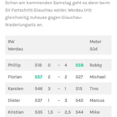
Schon am kommenden Samstag geht es dann beim
SV Fortschritt Glauchau weiter. Werdau tritt
gleichzeitig zuhause gegen Glauchau-
Niederlungwitz an.
RW
Motor
Werdau
Süd
Phillip
518
0
–
4
559
Robby
Florian
557
2
–
2
527
Michael
Karsten
546
3
–
1
515
Tino
Dieter
537
1
–
3
545
Marcus
Kristian
535
1,5
–
2,5
544
Mike