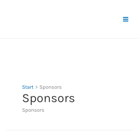
Zum
Inhalt
springen
Start
Sponsors
Sponsors
Sponsors