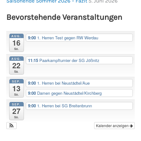
Saisonende Sommer 2026 – Fazit
5. Juni 2026
Bevorstehende Veranstaltungen
AUG.
9:00
1. Herren Test gegen RW Werdau
16
So.
AUG.
11:15
Paarkampfturnier der SG Jößnitz
22
Sa.
SEP.
9:00
1. Herren bei Neustädtel/Aue
13
9:00
Damen gegen Neustädtel/Kirchberg
So.
SEP.
9:00
1. Herren bei SG Breitenbrunn
27
So.
Kalender anzeigen