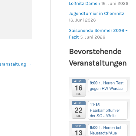
Lößnitz Damen
16. Juni 2026
Jugendturnier in Chemnitz
16. Juni 2026
Saisonende Sommer 2026 –
Fazit
5. Juni 2026
Bevorstehende
Veranstaltungen
eranstaltung
→
AUG.
9:00
1. Herren Test
16
gegen RW Werdau
So.
AUG.
11:15
22
Paarkampfturnier
der SG Jößnitz
Sa.
SEP.
9:00
1. Herren bei
13
Neustädtel/Aue