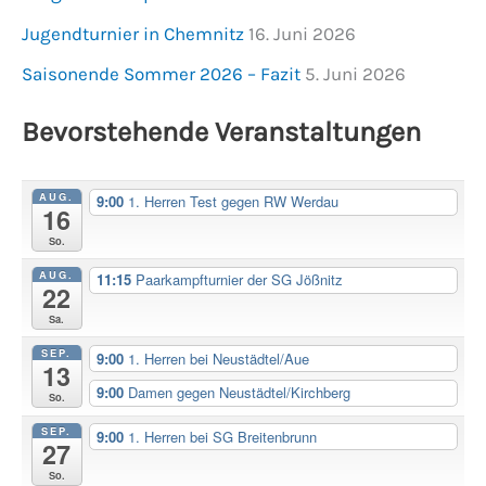
Jugendturnier in Chemnitz
16. Juni 2026
Saisonende Sommer 2026 – Fazit
5. Juni 2026
Bevorstehende Veranstaltungen
AUG.
9:00
1. Herren Test gegen RW Werdau
16
So.
AUG.
11:15
Paarkampfturnier der SG Jößnitz
22
Sa.
SEP.
9:00
1. Herren bei Neustädtel/Aue
13
9:00
Damen gegen Neustädtel/Kirchberg
So.
SEP.
9:00
1. Herren bei SG Breitenbrunn
27
So.