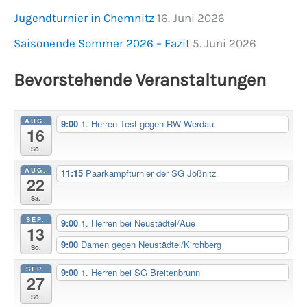
Jugendturnier in Chemnitz
16. Juni 2026
Saisonende Sommer 2026 – Fazit
5. Juni 2026
Bevorstehende Veranstaltungen
AUG.
9:00
1. Herren Test gegen RW Werdau
16
So.
AUG.
11:15
Paarkampfturnier der SG Jößnitz
22
Sa.
SEP.
9:00
1. Herren bei Neustädtel/Aue
13
9:00
Damen gegen Neustädtel/Kirchberg
So.
SEP.
9:00
1. Herren bei SG Breitenbrunn
27
So.