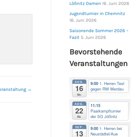
Lößnitz Damen
16. Juni 2026
Jugendturnier in Chemnitz
16. Juni 2026
Saisonende Sommer 2026 –
Fazit
5. Juni 2026
Bevorstehende
Veranstaltungen
AUG.
9:00
1. Herren Test
16
gegen RW Werdau
eranstaltung
→
So.
AUG.
11:15
22
Paarkampfturnier
der SG Jößnitz
Sa.
SEP.
9:00
1. Herren bei
13
Neustädtel/Aue