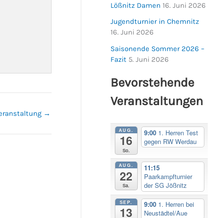
Lößnitz Damen
16. Juni 2026
Jugendturnier in Chemnitz
16. Juni 2026
Saisonende Sommer 2026 –
Fazit
5. Juni 2026
Bevorstehende
Veranstaltungen
eranstaltung
→
AUG.
9:00
1. Herren Test
16
gegen RW Werdau
So.
AUG.
11:15
22
Paarkampfturnier
der SG Jößnitz
Sa.
SEP.
9:00
1. Herren bei
13
Neustädtel/Aue