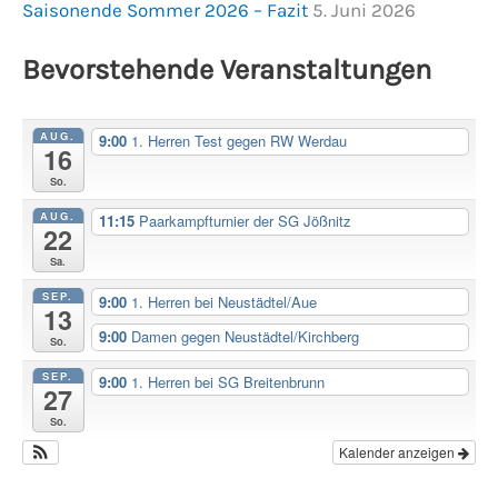
Saisonende Sommer 2026 – Fazit
5. Juni 2026
Bevorstehende Veranstaltungen
AUG.
9:00
1. Herren Test gegen RW Werdau
16
So.
AUG.
11:15
Paarkampfturnier der SG Jößnitz
22
Sa.
SEP.
9:00
1. Herren bei Neustädtel/Aue
13
9:00
Damen gegen Neustädtel/Kirchberg
So.
SEP.
9:00
1. Herren bei SG Breitenbrunn
27
So.
Kalender anzeigen