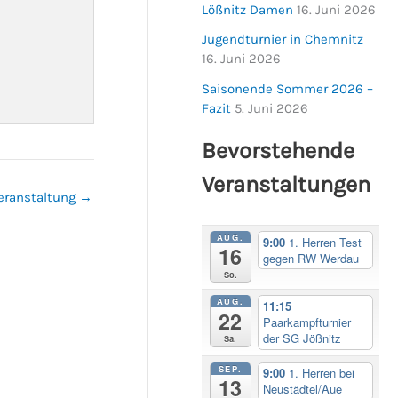
Lößnitz Damen
16. Juni 2026
Jugendturnier in Chemnitz
16. Juni 2026
Saisonende Sommer 2026 –
Fazit
5. Juni 2026
Bevorstehende
Veranstaltungen
eranstaltung
→
AUG.
9:00
1. Herren Test
16
gegen RW Werdau
So.
AUG.
11:15
22
Paarkampfturnier
der SG Jößnitz
Sa.
SEP.
9:00
1. Herren bei
13
Neustädtel/Aue