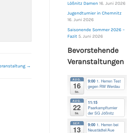
Lößnitz Damen
16. Juni 2026
Jugendturnier in Chemnitz
16. Juni 2026
Saisonende Sommer 2026 –
Fazit
5. Juni 2026
Bevorstehende
Veranstaltungen
eranstaltung
→
AUG.
9:00
1. Herren Test
16
gegen RW Werdau
So.
AUG.
11:15
22
Paarkampfturnier
der SG Jößnitz
Sa.
SEP.
9:00
1. Herren bei
13
Neustädtel/Aue