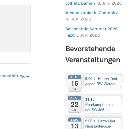
Lößnitz Damen
16. Juni 2026
Jugendturnier in Chemnitz
16. Juni 2026
Saisonende Sommer 2026 –
Fazit
5. Juni 2026
Bevorstehende
Veranstaltungen
eranstaltung
→
AUG.
9:00
1. Herren Test
16
gegen RW Werdau
So.
AUG.
11:15
22
Paarkampfturnier
der SG Jößnitz
Sa.
SEP.
9:00
1. Herren bei
13
Neustädtel/Aue