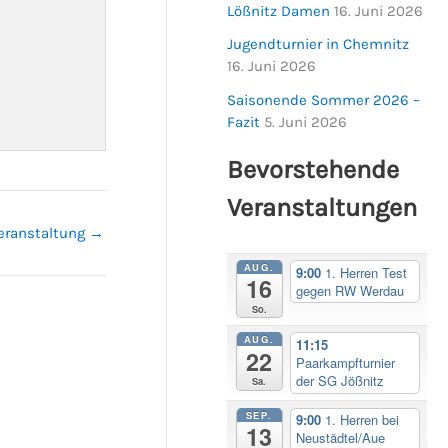
Lößnitz Damen
16. Juni 2026
Jugendturnier in Chemnitz
16. Juni 2026
Saisonende Sommer 2026 –
Fazit
5. Juni 2026
Bevorstehende
Veranstaltungen
eranstaltung
→
AUG.
9:00
1. Herren Test
16
gegen RW Werdau
So.
AUG.
11:15
22
Paarkampfturnier
der SG Jößnitz
Sa.
SEP.
9:00
1. Herren bei
13
Neustädtel/Aue