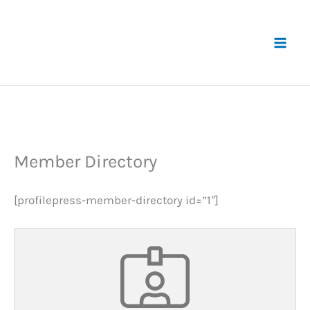
Zum
Inhalt
springen
Member Directory
[profilepress-member-directory id=”1″]