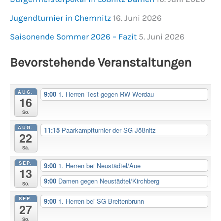
Jugendturnier in Chemnitz
16. Juni 2026
Saisonende Sommer 2026 – Fazit
5. Juni 2026
Bevorstehende Veranstaltungen
AUG.
9:00
1. Herren Test gegen RW Werdau
16
So.
AUG.
11:15
Paarkampfturnier der SG Jößnitz
22
Sa.
SEP.
9:00
1. Herren bei Neustädtel/Aue
13
9:00
Damen gegen Neustädtel/Kirchberg
So.
SEP.
9:00
1. Herren bei SG Breitenbrunn
27
So.